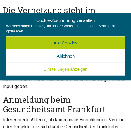
Die Vernetzung steht im
Mittelpunkt
Cookie-Zustimmung verwalten
Wir verwenden Cookies, um unsere Website und unseren Service zu
Schwerpunkt der diesjährigen Veranstaltung ist die
optimieren.
Vernetzung der Akteure vor Ort. Dazu gibt es einen Einblick
Alle Cookies
wie Maßnahmen der Gesundheitsförderung während der
Corona-Pandemie umgesetzt werden. Gemeinsam soll aber
Ablehnen
auch darauf geblickt werden, was eine „gesunde Kommune“
zukünftig bieten sollte – hierzu wird Thomas Altgeld von der
Einstellungen anzeigen
Landesvereinigung für Gesundheit und Akademie für
Sozialmedizin Niedersachsen e.V. einen zukunftsgerichteten
Input geben.
Anmeldung beim
Gesundheitsamt Frankfurt
Interessierte Akteure, ob kommunale Einrichtungen, Vereine
oder Projekte, die sich für die Gesundheit der Frankfurter