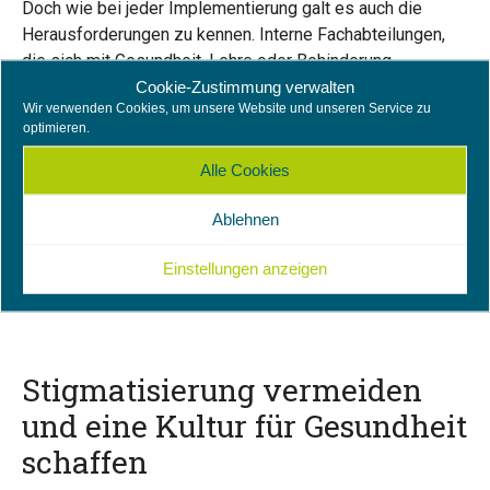
Doch wie bei jeder Implementierung galt es auch die
Herausforderungen zu kennen. Interne Fachabteilungen,
die sich mit Gesundheit, Lehre oder Behinderung
Cookie-Zustimmung verwalten
befassen, und die Studierendenvertretung wurden stark
Wir verwenden Cookies, um unsere Website und unseren Service zu
bei der Identifikation möglicher Gefahren eingebunden. Ein
optimieren.
Ergebnis: Die engagierten Ersthelfer*innen dürften nicht
überfordert werden – um ihre eigene Gesundheit zu
Alle Cookies
schützen. Regelmäßige Austauschtreffen sollten daher
zur Schärfung des Rollenbewusstseins dienen,
Ablehnen
Weiterbildungsangebote die Kompetenzen der Ersthelfer
Einstellungen anzeigen
sichern und Supervisionsangebote Entlastung bieten.
Stigmatisierung vermeiden
und eine Kultur für Gesundheit
schaffen