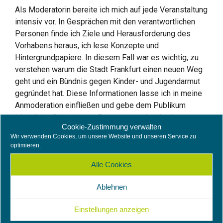
Als Moderatorin bereite ich mich auf jede Veranstaltung
intensiv vor. In Gesprächen mit den verantwortlichen
Personen finde ich Ziele und Herausforderung des
Vorhabens heraus, ich lese Konzepte und
Hintergrundpapiere. In diesem Fall war es wichtig, zu
verstehen warum die Stadt Frankfurt einen neuen Weg
geht und ein Bündnis gegen Kinder- und Jugendarmut
gegründet hat. Diese Informationen lasse ich in meine
Anmoderation einfließen und gebe dem Publikum
inhaltliche Orientierung. Dazu verwende ich eine
Cookie-Zustimmung verwalten
Sprache, die für alle, dem Fachpublikum und die breite
Wir verwenden Cookies, um unsere Website und unseren Service zu
Öffentlichkeit, verständlich ist.
optimieren.
Menschliche Bedürfnisse
Alle Cookies
berücksichtigen
Ablehnen
Wo bin ich? Wer hat eingeladen? Was ist das Thema?
Einstellungen anzeigen
Wer ist hier eigentlich noch anwesend? Was ist