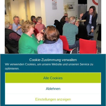
Cookie-Zustimmung verwalten
Aktiv im Alter.
Wir verwenden Cookies, um unsere Website und unseren Service zu
optimieren.
Alle Cookies
Wie kommt man gut und gesund in den Ruhestand?
Was hat mir bislang die Arbeit bedeutet? Welchen
Ablehnen
Sinn kann ich meinem Leben im Alter geben?
Einstellungen anzeigen
Vielen Beschäftigten fällt es nicht leicht in Pension