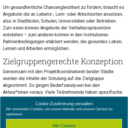
Um gesundheitliche Chancengleichheit zu fördern, braucht es
Angebote die an Lebens-, Lern- oder Arbeitsorten ansetzen,
also in Stadtteilen, Schulen, Universitäten oder Betrieben.
Zum einen können Angebote der Verhaltensprävention
entstehen – zum anderen können in den Institutionen
Rahmenbedingungen etabliert werden, die gesundes Leben,
Lernen und Arbeiten ermöglichen.
Zielgruppengerechte Konzeption
Gemeinsam mit den Projektkoordinatoren beider Städte
wurden die Inhalte der Schulung auf die Zielgruppe
abgestimmt. So gingen Bedarfsanalysen bei den
Akteur*innen voraus. Viele Teilnehmende haben spezifische
Fragestellungen, aber auch jede Menge Vorerfahrungen in
Cookie-Zustimmung verwalten
Sachen Projektmanagement – dies galt es zu
Wir verwenden Cookies, um unsere Website und unseren Service zu
berücksichtigen. Auch bieten die Organisationen
optimieren.
unterschiedliche Möglichkeiten und Herausforderungen – so
Alle Cookies
können manche Einrichtungen auf personelle Ressourcen für