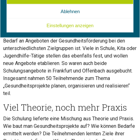
die Umsetzung von Angeboten zurückgreifen, andere
Ablehnen
benötigen spezielle Förderungen, um aktiv zu werden.
Einstellungen anzeigen
Der Bedarf an Wissen, wie Gesundheit gestaltet werden kann
ist riesig. Gerade die Corona-Pandemie zeigte wie groß der
Bedarf an Angeboten der Gesundheitsförderung bei den
unterschiedlichsten Zielgruppen ist. Viele in Schule, Kita oder
Jugendhilfe-Tätige stellen das ebenfalls fest, und wollen
neue Angebote etablieren. So waren auch beide
Schulungsangebote in Frankfurt und Offenbach ausgebucht.
Insgesamt nahmen 50 Teilnehmende zum Thema
„Gesundheitsprojekte planen, organisieren und realisieren“
teil.
Viel Theorie, noch mehr Praxis
Die Schulung lieferte eine Mischung aus Theorie und Praxis.
Wie baut man Gesundheitsprojekte auf? Wie können Bedarfe
ermittelt werden? Die Teilnehmenden lernten Ziele ihrer