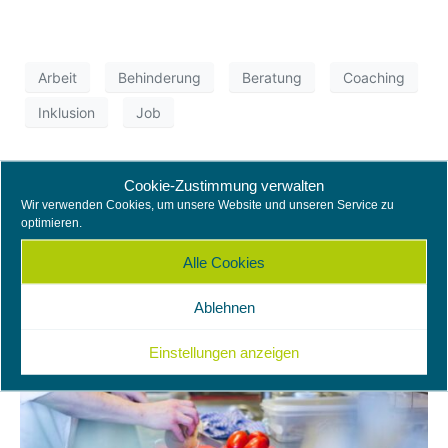
Arbeit
Behinderung
Beratung
Coaching
Inklusion
Job
Cookie-Zustimmung verwalten
Job-Coaching – ein
Wir verwenden Cookies, um unsere Website und unseren Service zu
Instrument für mehr
optimieren.
Alle Cookies
Inklusion am Arbeitsplatz
Ablehnen
Einstellungen anzeigen