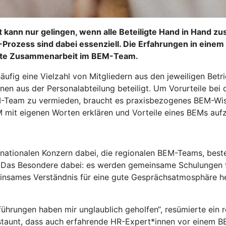
kann nur gelingen, wenn alle Beteiligte Hand in Hand z
rozess sind dabei essenziell. Die Erfahrungen in einem 
ute Zusammenarbeit im BEM-Team.
äufig eine Vielzahl von Mitgliedern aus den jeweiligen Bet
n aus der Personalabteilung beteiligt. Um Vorurteile bei 
M-Team zu vermieden, braucht es praxisbezogenes BEM-Wiss
M mit eigenen Worten erklären und Vorteile eines BEMs auf
ternationalen Konzern dabei, die regionalen BEM-Teams, bes
ren. Das Besondere dabei: es werden gemeinsame Schulunge
nsames Verständnis für eine gute Gesprächsatmosphäre her
hrungen haben mir unglaublich geholfen“, resümierte ein r
rstaunt, dass auch erfahrende HR-Expert*innen vor einem 