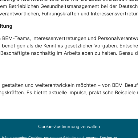
em Betrieblichen Gesundheitsmanagement bei der Deutschen
lverantwortlichen, Führungskräften und Interessensvertretu
altung
ch BEM-Teams, Interessenvertretungen und Personalverantwo
benötigen als die Kenntnis gesetzlicher Vorgaben. Entsch
Beschäftigte nachhaltig im Arbeitsleben zu halten. Genau 
tiv gestalten und weiterentwickeln möchten – von BEM-Beauf
gskräften. Es bietet aktuelle Impulse, praktische Beispiele
es-betrieblichen-eingliederungsmanagements
Cookie-Zustimmung verwalten
Wir verwenden Cookies, um unsere Website und unseren Service zu