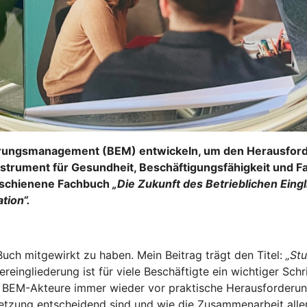
derungsmanagement (BEM) entwickeln, um den Herausfor
nstrument für Gesundheit, Beschäftigungsfähigkeit und 
erschienene Fachbuch
„Die Zukunft des Betrieblichen Ein
tion“.
 Buch mitgewirkt zu haben. Mein Beitrag trägt den Titel:
„St
eingliederung ist für viele Beschäftigte ein wichtiger Schri
d BEM-Akteure immer wieder vor praktische Herausforderung
etzung entscheidend sind und wie die Zusammenarbeit aller