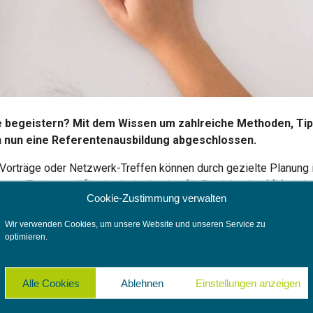
e begeistern? Mit dem Wissen um zahlreiche Methoden, Tip
 nun eine Referentenausbildung abgeschlossen.
 Vorträge oder Netzwerk-Treffen können durch gezielte Planung 
ten Trainerqualifikation beim Institut für Betriebsräte (ifb) zieh
Cookie-Zustimmung verwalten
es an
Wir verwenden Cookies, um unsere Website und unseren Service zu
optimieren.
z vermittelt werden– aber die Inhalte müssen anders aufbereitet
rwachsende auch per Zoom, Teams oder WebEx einen starken Pra
 wesentliche Bestandteile eines jeden Online-Formats.
Alle Cookies
Ablehnen
Einstellungen anzeigen
, Pausen gezielt einsetzen