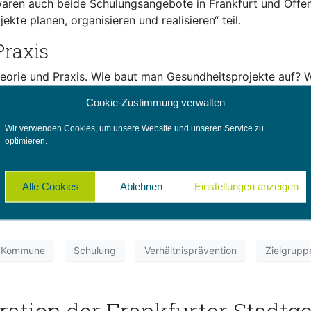
waren auch beide Schulungsangebote in Frankfurt und Off
e planen, organisieren und realisieren“ teil.
Praxis
heorie und Praxis. Wie baut man Gesundheitsprojekte auf? 
 zu definieren. Wie die Theorie in die Praxis umgesetzt we
Cookie-Zustimmung verwalten
Schule aus Heusenstamm
aufgezeigt. Hier konnte Gesundheit
alisiert werden.
Wir verwenden Cookies, um unsere Website und unseren Service zu
optimieren.
lle Zielgruppen – sprechen Sie mich an!
Alle Cookies
Ablehnen
Einstellungen anzeigen
Kommune
Schulung
Verhältnisprävention
Zielgrupp
ation der Frankfurter Stadtg