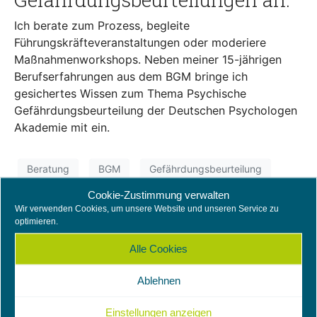
Ich berate zum Prozess, begleite
Führungskräfteveranstaltungen oder moderiere
Maßnahmenworkshops. Neben meiner 15-jährigen
Berufserfahrungen aus dem BGM bringe ich
gesichertes Wissen zum Thema Psychische
Gefährdungsbeurteilung der Deutschen Psychologen
Akademie mit ein.
Beratung
BGM
Gefährdungsbeurteilung
Psyche
Workshop
Cookie-Zustimmung verwalten
Wir verwenden Cookies, um unsere Website und unseren Service zu
optimieren.
Erste Hilfe für die
Alle Cookies
psychische Gesundheit
Ablehnen
Einstellungen anzeigen